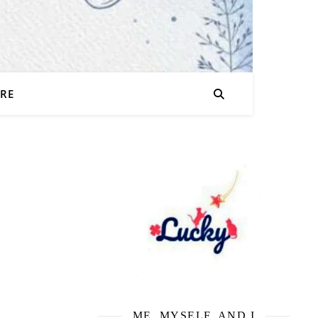
URE
ME, MYSELF, AND I