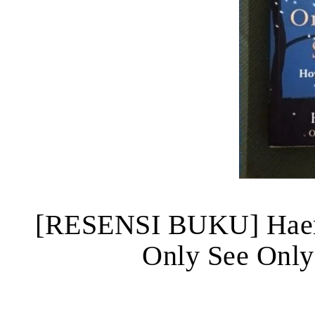
[RESENSI BUKU] Haem
Only See Onl