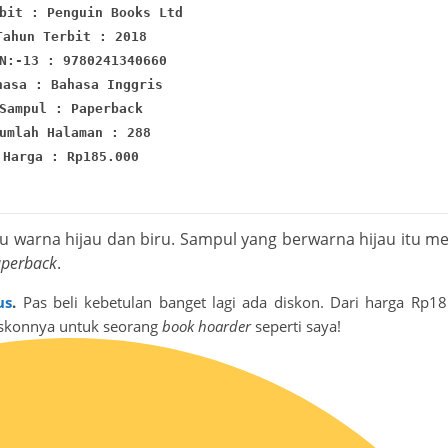
bit : Penguin Books Ltd
Tahun Terbit : 2018
N:-13 : 9780241340660
hasa : Bahasa Inggris
Sampul : Paperback
umlah Halaman : 288
Harga : Rp185.000
tu warna hijau dan biru. Sampul yang berwarna hijau itu me
perback
.
us
.
Pas beli kebetulan banget lagi ada diskon. Dari harga Rp1
iskonnya untuk seorang
book hoarder
seperti saya!