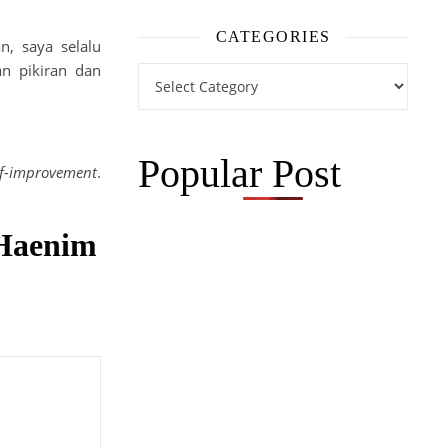
CATEGORIES
n, saya selalu
n pikiran dan
Categories
Popular Post
lf-improvement
.
Haenim